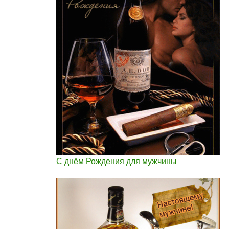
С днём Рождения для мужчины