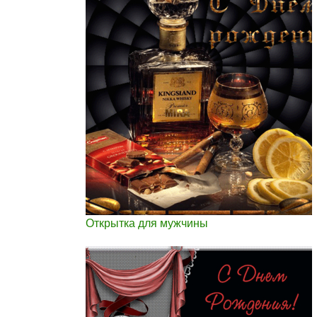
Открытка для мужчины