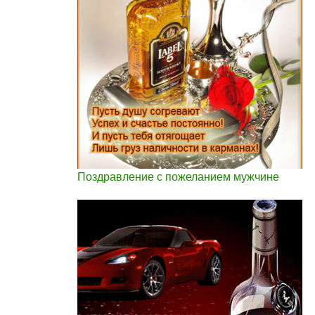
Поздравление с пожеланием мужчине