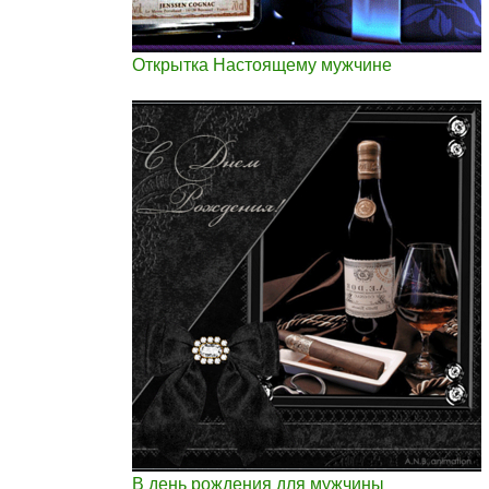
Открытка Настоящему мужчине
В день рождения для мужчины