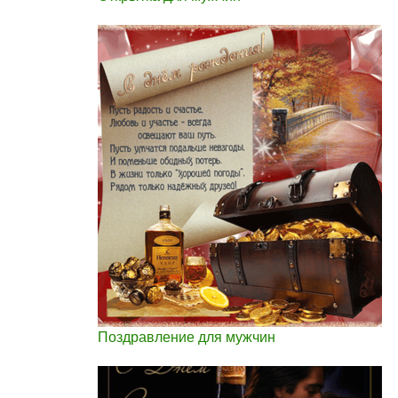
Поздравление для мужчин