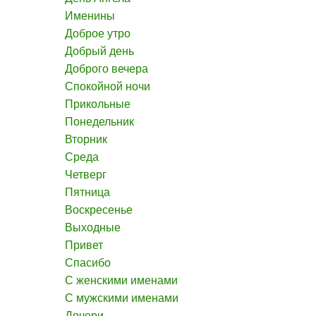
Именины
Доброе утро
Добрый день
Доброго вечера
Спокойной ночи
Прикольные
Понедельник
Вторник
Среда
Четверг
Пятница
Воскресенье
Выходные
Привет
Спасибо
С женскими именами
С мужскими именами
Дочери