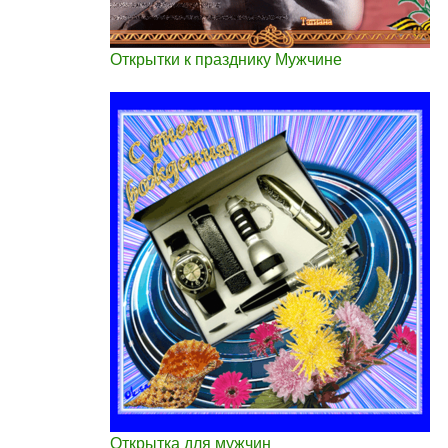
Открытки к празднику Мужчине
Открытка для мужчин