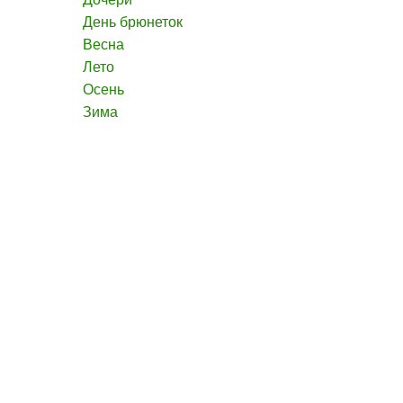
День брюнеток
Весна
Лето
Осень
Зима