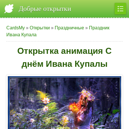
Добрые открытки
CardsMy
»
Открытки
»
Праздничные
»
Праздник
Ивана Купала
Открытка анимация С
днём Ивана Купалы