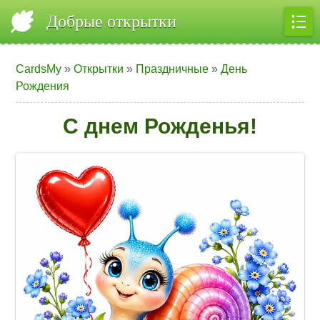
Добрые открытки
CardsMy
»
Открытки
»
Праздничные
»
День
Рождения
С днем Рожденья!