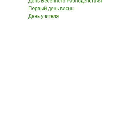
День Весеннего Равноденствия
Первый день весны
День учителя