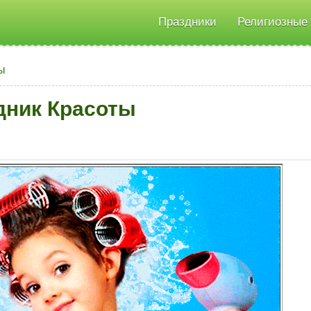
Праздники
Религиозные
ы
дник Красоты