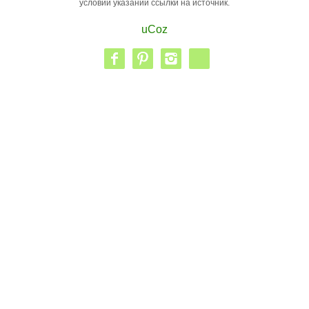
условии указании ссылки на источник.
uCoz
facebook
pinterest
instagram
vk