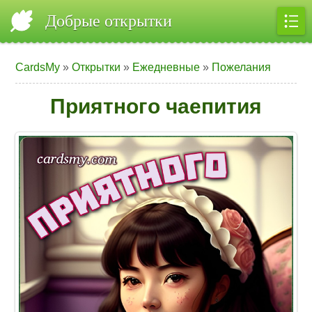
Добрые открытки
CardsMy
»
Открытки
»
Ежедневные
»
Пожелания
Приятного чаепития