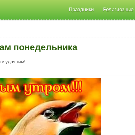
Праздники
Религиозные
вам понедельника
м и удачным!