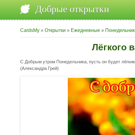
Добрые открытки
CardsMy
»
Открытки
»
Ежедневные
»
Понедельник
Лёгкого 
С Добрым утром Понедельника, пусть он будет лёгки
(Александра Грей)