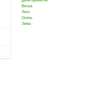
День брюнеток
Весна
Лето
Осень
Зима